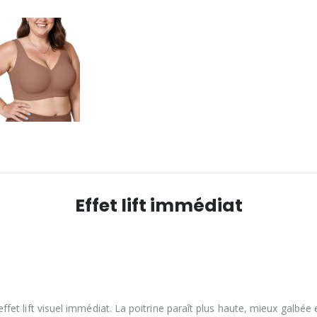
Effet lift immédiat
fet lift visuel immédiat. La poitrine paraît plus haute, mieux galb