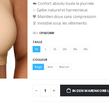
☁️ Confort absolu toute la journée
✨ Galbe naturel et harmonieux
💖 Maintien doux sans compression
👗 Invisible sous les vêtements
SKU:
I316O26W
TAILLE
M
L
XL
2XL
3XL
4XL
COULEUR
Beige
Noir
Marron
IN DEN WARENKORB 