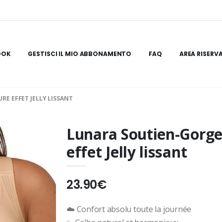
OOK
GESTISCI IL MIO ABBONAMENTO
FAQ
AREA RISERV
E EFFET JELLY LISSANT
Lunara Soutien-Gorg
effet Jelly lissant
23.90€
☁️ Confort absolu toute la journée