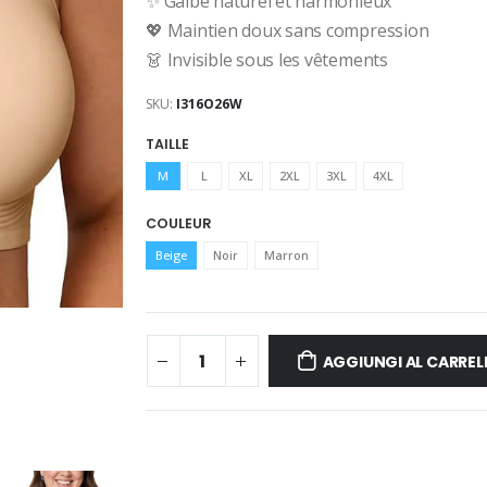
✨ Galbe naturel et harmonieux
💖 Maintien doux sans compression
👗 Invisible sous les vêtements
SKU:
I316O26W
TAILLE
M
L
XL
2XL
3XL
4XL
COULEUR
Beige
Noir
Marron
AGGIUNGI AL CARREL