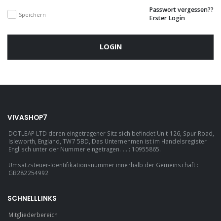
Passwort vergessen??
Speichern
Erster Login
LOGIN
VIVASHOP7
DOTLEAP LTD deren eingetragener Sitz sich befindet Unit 126, Spur Road,
Isleworth, England, TW7 5BD, Das Unternehmen ist im Handelsregister
Englisch unter der Nummer eingetragen. ... : 10955865.
Umsatzsteuer-Identifikationsnummer innerhalb der Gemeinschaft :
GB282254992
SCHNELLLINKS
Mitgliederbereich