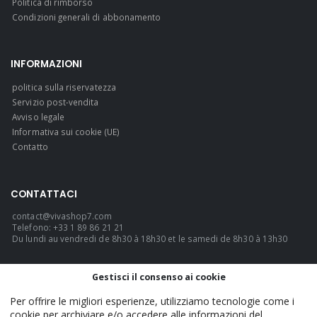
Politica di rimborso
Condizioni generali di abbonamento
INFORMAZIONI
politica sulla riservatezza
Servizio post-vendita
Avviso legale
Informativa sui cookie (UE)
Contatto
CONTATTACI
contact@vivashop7.com
Telefono: +33 1 89 86 21 21
Du lundi au vendredi de 8h30 à 18h30 et le samedi de 8h30 à 13h30
LINGUA
Gestisci il consenso ai cookie
Italiano
Per offrire le migliori esperienze, utilizziamo tecnologie come i
cookie per archiviare e/o accedere alle informazioni del