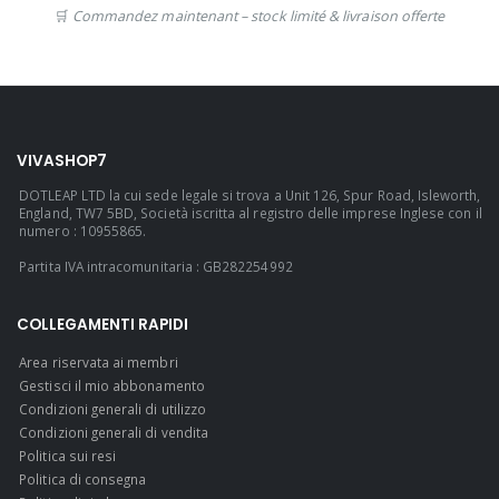
🛒
Commandez maintenant – stock limité & livraison offerte
VIVASHOP7
DOTLEAP LTD la cui sede legale si trova a Unit 126, Spur Road, Isleworth,
England, TW7 5BD, Società iscritta al registro delle imprese Inglese con il
numero : 10955865.
Partita IVA intracomunitaria : GB282254992
COLLEGAMENTI RAPIDI
Area riservata ai membri
Gestisci il mio abbonamento
Condizioni generali di utilizzo
Condizioni generali di vendita
Politica sui resi
Politica di consegna