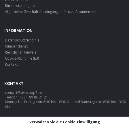
Rückerstattungsrichtlinie
Allgemeine Geschäftsbedingungen für das Abonnement
INFORMATION
Datenschutzrichtlinie
Kundendienst
Rechtlicher Hinweis
Cookie-Richtlinie (EU)
Kontakt
KONTAKT
contact@vivashop7.com
Telefon: +33 1 89 86 21 21
Montag bis Freitag von 8:30 bis 18:30 Uhr und Samstag von 8:30 bis 13:30
Uhr
SPRACHE
Verwalten Sie die Cookie-Einwilligung
Deutsch