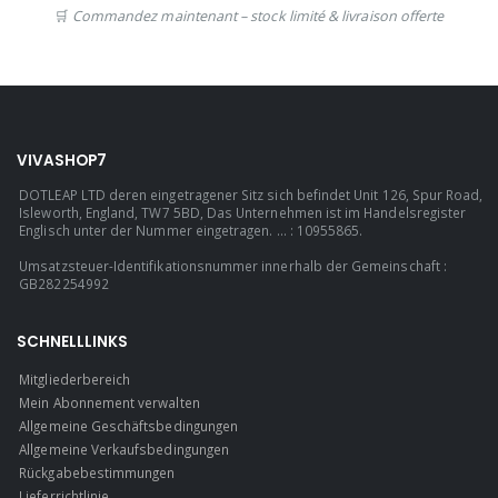
🛒
Commandez maintenant – stock limité & livraison offerte
VIVASHOP7
DOTLEAP LTD deren eingetragener Sitz sich befindet Unit 126, Spur Road,
Isleworth, England, TW7 5BD, Das Unternehmen ist im Handelsregister
Englisch unter der Nummer eingetragen. ... : 10955865.
Umsatzsteuer-Identifikationsnummer innerhalb der Gemeinschaft :
GB282254992
SCHNELLLINKS
Mitgliederbereich
Mein Abonnement verwalten
Allgemeine Geschäftsbedingungen
Allgemeine Verkaufsbedingungen
Rückgabebestimmungen
Lieferrichtlinie