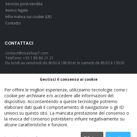
Servizio post-vendita
Avviso legale
Informativa sui cookie (UE)
Contatto
CONTATTACI
contact@vivashop7.com
Telefono: +33 1 89 86 21 21
Du lundi au vendredi de 8h30 à 18h30 et le samedi de 8h30 à 13h30
LINGUA
Gestisci il consenso ai cookie
Italiano
Per offrire le migliori esperienze, utilizziamo tecnologie come i
cookie per archiviare e/o accedere alle informazioni del
dispositivo. Acconsentendo a queste tecnologie potremo
elaborare dati quali il comportamento di navigazione o gli ID
VivaShop7 - Official. © 2026. TUTTI I DIRITTI RISERVATI.
univoci su questo sito. La mancata prestazione del consenso o
la revoca del consenso potrebbero influire negativamente su
alcune caratteristiche e funzioni.