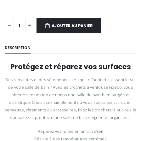
AJOUTER AU PANIER
DESCRIPTION
Protégez et réparez vos surfaces
Des serviettes et des vêtements sales qui traînent et salissent le sol
de votre salle de bain ? Avec les crochets à ventouse Fixeoo, vous
obtenez en un rien de temps une salle de bain bien rangée et
esthétique. Choisissez simplement où vous souhaitez accrocher
serviettes, vêtements ou accessoires, fixez les crochets là où vous le
souhaitez et profitez d'une salle de bain soignée et organisée !
Réparez vos fuites en un clin d’œil
Résiste à des températures extrêmes