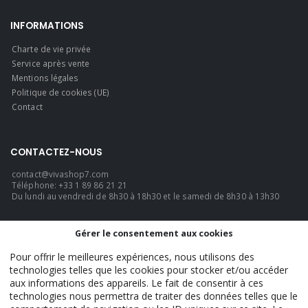
INFORMATIONS
Charte de vie privée
Service après vente
Mentions légales
Politique de cookies (UE)
Contact
CONTACTEZ-NOUS
contact@vivashop7.com
Téléphone: +33 1 89 86 21 21
Du lundi au vendredi de 8h30 à 18h30 et le samedi de 8h30 à 13h30
LANGUE
Gérer le consentement aux cookies
Français
Pour offrir le meilleures expériences, nous utilisons des
technologies telles que les cookies pour stocker et/ou accéder
aux informations des appareils. Le fait de consentir à ces
technologies nous permettra de traiter des données telles que le
VivaShop7 - Official. © 2026. TOUS DROITS RÉSERVÉS.