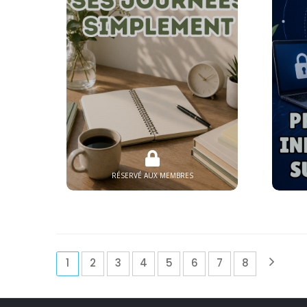
RÉSERVÉ AUX MEMBRES
(current)
1
2
3
4
5
6
7
8