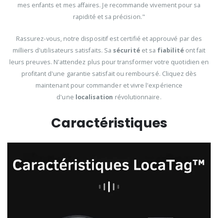
mes enfants et mes affaires. Je recommande vivement pour sa
rapidité et sa précision."
Rassurez-vous, notre dispositif est certifié et approuvé par des
milliers d'utilisateurs satisfaits. Sa
sécurité
et sa
fiabilité
ont fait
leurs preuves. N'attendez plus pour transformer votre quotidien en
profitant d'une garantie satisfait ou remboursé. Cliquez dès
maintenant pour commander et vivre l'expérience
d'une
localisation
révolutionnaire.
Caractéristiques