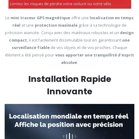
Le
mini traceur GPS magnétique
offre une
localisation en temps
réel
et une
protection maximale
grâce à sa technologie de
précision avancée. Conçu avec des matériaux robustes et un
design
compact
, il est facilement dissimulable tout en garantissant
une
surveillance fiable
de vos objets et de vos proches. Chaque
élément a été pensé pour
vous apporter une tranquillité d’esprit
absolue
.
Installation Rapide
Innovante