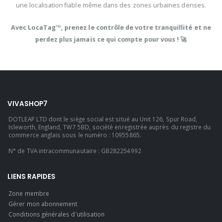
une
localisation
fiable même dans des zones urbaines denses.
Avec LocaTag™, prenez le contrôle de votre tranquillité et ne
perdez plus jamais ce qui compte pour vous ! 🚀
VIVASHOP7
DOTLEAP LTD dont le siège social est situé au Unit 126, Spur Road,
Isleworth, England, TW7 5BD, société enregistrée auprès du registre du
commerce anglais sous le numéro : 10955865.
N° de TVA intracommunautaire : GB282254992
LIENS RAPIDES
Zone membre
Gérer mon abonnement
Conditions générales d'utilisation