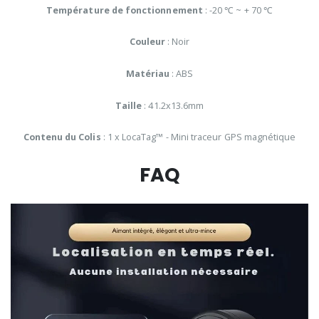
Température de fonctionnement
: -20 ℃ ~ + 70 ℃
Couleur
: Noir
Matériau
: ABS
Taille
: 41.2x13.6mm
Contenu du Colis
: 1 x LocaTag™ - Mini traceur GPS magnétique
FAQ