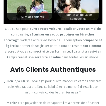
Que ce soit pour
suivre votre voiture, localiser votre animal de
compagnie, sécuriser un sac ou protéger un être cher
,
LocaTag™
s’adapte à tous vos besoins. Sa conception
compacte et
légère
lui permet de se glisser partout tout en restant
totalement
discret
. Avec sa
connectivité performante
, il garantit un
suivi en
temps réel
et une
sérénité absolue
dans toutes les situations.
Avis Clients Authentiques
Julien
: "J'ai utilisé LocaTag™ pour suivre ma voiture et mes animaux,
et le résultat est bluffant. La fiabilité et la simplicité d'installation
m'ont convaincu dès le premier essai."
Marion
: "La polyvalence de cet appareil m'a permis de sécuriser