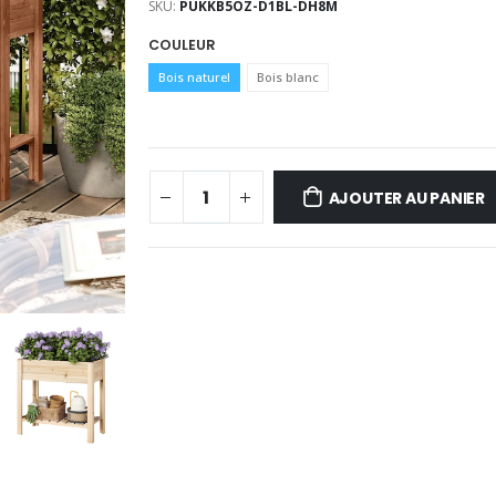
SKU:
PUKKB5OZ-D1BL-DH8M
COULEUR
Bois naturel
Bois blanc
AJOUTER AU PANIER