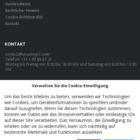
Kundendienst
Rechtlicher Hinweis
Cookie-Richtlinie (EU)
Kontakt
KONTAKT
contact@vivashop7.com
Telefon: +33 1 89 86 21 21
Montag bis Freitag von 8:30 bis 18:30 Uhr und Samstag von 8:30 bis 13:30
Uhr
SPRACHE
Verwalten Sie die Cookie-Einwilligung
Deutsch
Um das beste Erlebnis zu bieten, verwenden wir Technologien
wie Cookies, um Geräteinformationen zu speichern und/oder
darauf zuzugreifen. Wenn Sie diesen Technologien zustimmen,
können wir Daten wie das Browserverhalten oder eindeutige IDs
VivaShop7 - Official. © 2026. ALLE RECHTE VORBEHALTEN.
auf dieser Site verarbeiten. Das Versäumnis, die Einwilligung zu
erteilen oder sie zu widerrufen, kann sich nachteilig auf
bestimmte Merkmale und Funktionen auswirken.