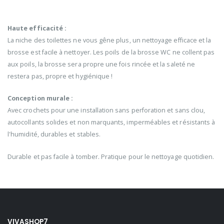
Haute efficacité :
La niche des toilettes ne vous gêne plus, un nettoyage efficace et la
brosse est facile à nettoyer. Les poils de la brosse WC ne collent pas
aux poils, la brosse sera propre une fois rincée et la saleté ne
restera pas, propre et hygiénique !
Conception murale :
Avec crochets pour une installation sans perforation et sans clou,
autocollants solides et non marquants, imperméables et résistants à
l'humidité, durables et stables.
Durable et pas facile à tomber. Pratique pour le nettoyage quotidien.
VIVASHOP7