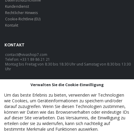
Kundendienst
Rechtlicher Hinweis
Cookie-Richtlinie (EU)
Kontakt
KONTAKT
contact@vivashop7.com
Telefon: +33 1 89 86 21 21
Montag bis Freitag von 8:30 bis 18:30 Uhr und Samstag von 8:30 bis 13:30
Uhr
SPRACHE
Verwalten Sie die Cookie-Einwilligung
Deutsch
Um das beste Erlebnis zu bieten, verwenden wir Technologien
wie Cookies, um Geräteinformationen zu speichern und/oder
darauf zuzugreifen. Wenn Sie diesen Technologien zustimmen,
können wir Daten wie das Browserverhalten oder eindeutige IDs
VivaShop7 - Official. © 2026. ALLE RECHTE VORBEHALTEN.
auf dieser Site verarbeiten. Das Versäumnis, die Einwilligung zu
erteilen oder sie zu widerrufen, kann sich nachteilig auf
bestimmte Merkmale und Funktionen auswirken.