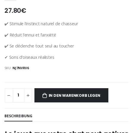
27.80€
✔️
Stimule l’instinct naturel de chasseur
✔️
Réduit l’ennui et l’anxiété
✔️
Se déclenche tout seul au toucher
✔ Sons d’oiseaux réalistes
SKU:
NJ7NVRV6
IN DEN WARENKORB LEGEN
BESCHREIBUNG