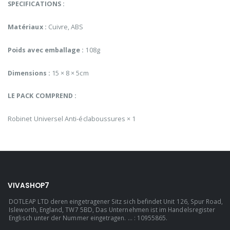
SPECIFICATIONS :
Matériaux :
Cuivre, ABS
Poids avec emballage :
108g
Dimensions :
15 × 8 × 5cm
LE PACK COMPREND :
Robinet Universel Anti-éclaboussures × 1
VIVASHOP7
DOTLEAP LTD deren eingetragener Sitz sich befindet Unit 126, Spur Road,
Isleworth, England, TW7 5BD, Das Unternehmen ist im Handelsregister
Englisch unter der Nummer eingetragen. ... : 10955865.