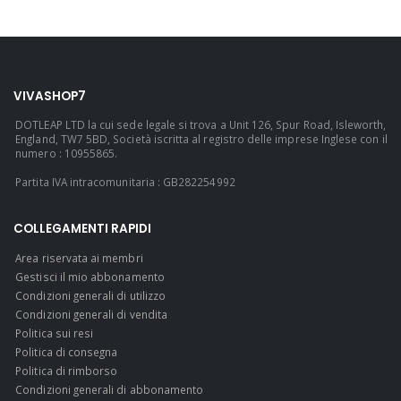
VIVASHOP7
DOTLEAP LTD la cui sede legale si trova a Unit 126, Spur Road, Isleworth,
England, TW7 5BD, Società iscritta al registro delle imprese Inglese con il
numero : 10955865.
Partita IVA intracomunitaria : GB282254992
COLLEGAMENTI RAPIDI
Area riservata ai membri
Gestisci il mio abbonamento
Condizioni generali di utilizzo
Condizioni generali di vendita
Politica sui resi
Politica di consegna
Politica di rimborso
Condizioni generali di abbonamento