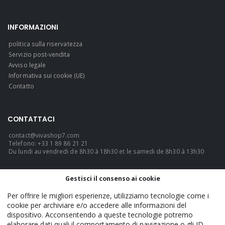
INFORMAZIONI
politica sulla riservatezza
Servizio post-vendita
Avviso legale
Informativa sui cookie (UE)
Contatto
CONTATTACI
contact@vivashop7.com
Telefono: +33 1 89 86 21 21
Du lundi au vendredi de 8h30 à 18h30 et le samedi de 8h30 à 13h30
LINGUA
Gestisci il consenso ai cookie
Italiano
Per offrire le migliori esperienze, utilizziamo tecnologie come i
cookie per archiviare e/o accedere alle informazioni del
dispositivo. Acconsentendo a queste tecnologie potremo
elaborare dati quali il comportamento di navigazione o gli ID