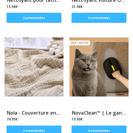
Nettoyant pour taches tenaces
Nettoyant Voiture Optimo™ PRO
15.98€
21.98€
Commander
Commander
Nola - Couverture en Mousseline
NovaClean™ | Le gant anti-poils réutilisable & ultra-efficace
74.95€
19.90€
Commander
Commander