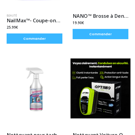
NANO™ Brosse à Dents Ultra-Souple | 20 000 Poils pour Gencives Sensibles
BEAUTÉ
NailMax™- Coupe-ongles électrique
19.90€
25.99€
Commander
Commander