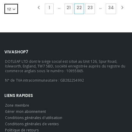
…
…
1
21
22
23
34
VIVASHOP7
DOTLEAP LTD dont le siège social est situé au Unit 126, Spur Road,
Isleworth, England, TW7 5BD, société enregistrée auprès du registre du
commerce anglais sous le numéro : 10955865.
N° de TVA intracommunautaire : GB282254992
LIENS RAPIDES
Zone membre
Gérer mon abonnement
Conditions générales d'utilisation
Conditions générales de ventes
Politique de retours