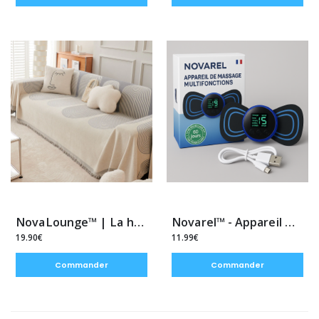
NovaLounge™ | La housse de canapé douce & élégante en tissu chenille
Novarel™ - Appareil massage multifonction
19.90€
11.99€
Commander
Commander