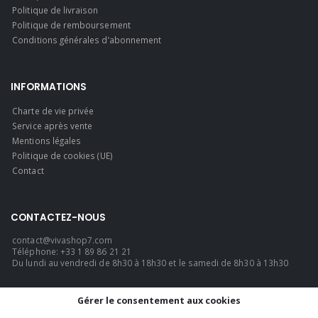
Politique de livraison
Politique de remboursement
Conditions générales d’abonnement
INFORMATIONS
Charte de vie privée
Service après vente
Mentions légales
Politique de cookies (UE)
Contact
CONTACTEZ-NOUS
contact@vivashop7.com
Téléphone: +33 1 89 86 21 21
Du lundi au vendredi de 8h30 à 18h30 et le samedi de 8h30 à 13h30
LANGUE
Gérer le consentement aux cookies
Français