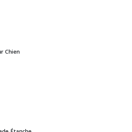
ur Chien
ade Étanche