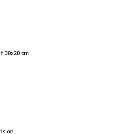
if 30x20 cm
cision