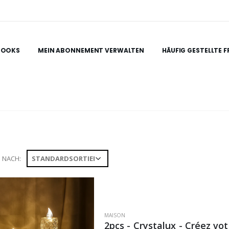
BOOKS
MEIN ABONNEMENT VERWALTEN
HÄUFIG GESTELLTE 
 NACH:
MAISON
2pcs - Crystalux - Créez v